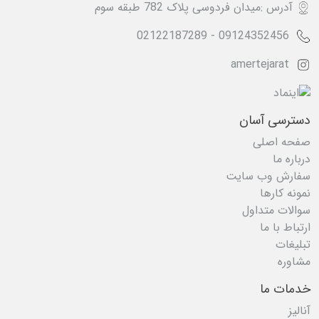
آدرس :میدان فردوسی پلاک 782 طبقه سوم
02122187289
-
09124352456
amertejarat
دسترسی آسان
صفحه اصلی
درباره ما
سفارش وب سایت
نمونه کارها
سوالات متداول
ارتباط با ما
تبلیغات
مشاوره
خدمات ما
آنالیز