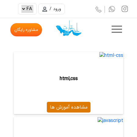
/
ورود
مشاوره رایگان
html,css
مشاهده آموزش ها